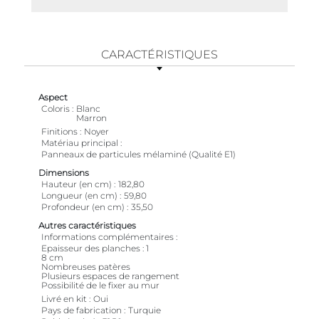
CARACTÉRISTIQUES
Aspect
Coloris
Blanc
Marron
Finitions
Noyer
Matériau principal
Panneaux de particules mélaminé (Qualité E1)
Dimensions
Hauteur (en cm)
182,80
Longueur (en cm)
59,80
Profondeur (en cm)
35,50
Autres caractéristiques
Informations complémentaires
Epaisseur des planches : 1
8 cm
Nombreuses patères
Plusieurs espaces de rangement
Possibilité de le fixer au mur
Livré en kit
Oui
Pays de fabrication
Turquie