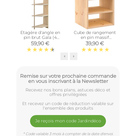
Etagère d'angle en
Cube de rangement
Cub
pin brut Gala (4
en pin massif
tablettes)
Dinamic (Tablette
Di
59,90 €
39,90 €
intermédiaire)
Remise sur votre prochaine commande
en vous inscrivant à la Newsletter
Recevez nos bons plans, astuces déco et
offres privilègiées
Et recevez un code de réduction valable sur
l'ensemble des produits
Je reçois mon code Jardindéco
* Code valable 3 mois à compter de la date d'envoi.