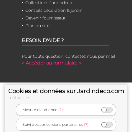
Collections Jardindeco
Conseils décoration & jardin
Devenir fournisseur
Plan du site
BESOIN D'AIDE ?
Pour toute question, contactez nous par mail
> Accéder au formulaire <
Cookies et données sur Jardindeco.com
détails
Mesure d'audience
(?)
e-commerçant français
Suivi des conversions partenaires
(?)