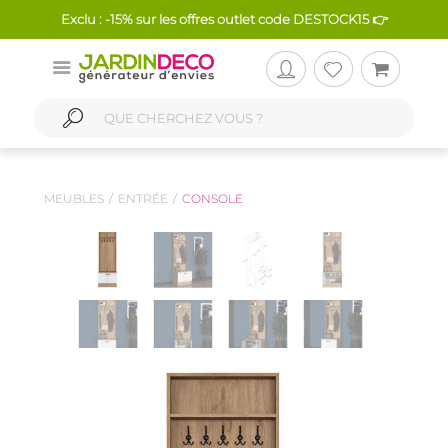
Exclu : -15% sur les offres outlet code DESTOCK15 👉
MEUBLES
ENTRÉE
CONSOLE