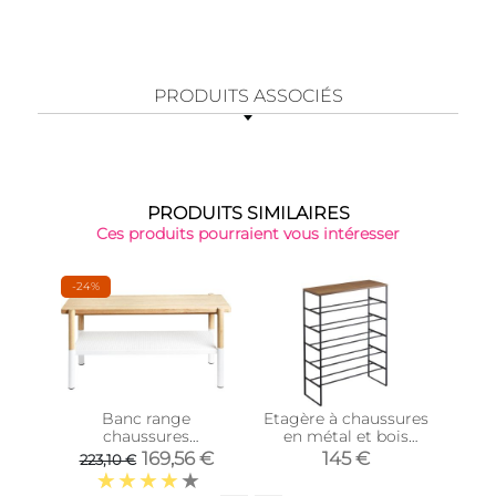
PRODUITS ASSOCIÉS
PRODUITS SIMILAIRES
Ces produits pourraient vous intéresser
-24%
Banc range
Etagère à chaussures
chaussures
en métal et bois
chau
Promenade
Tower (Noir)
abat
169,56 €
145 €
223,10 €