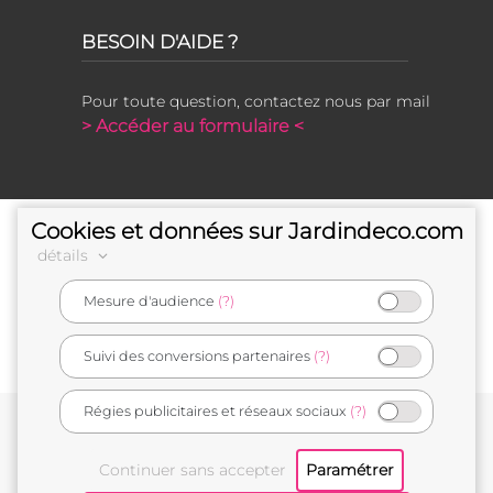
BESOIN D'AIDE ?
Pour toute question, contactez nous par mail
> Accéder au formulaire <
Cookies et données sur Jardindeco.com
détails
Mesure d'audience
(?)
e-commerçant français
Suivi des conversions partenaires
(?)
Régies publicitaires et réseaux sociaux
(?)