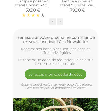
Lampe à poser en
Lampe à poser en
La
métal Bonnet 39 cm
métal Sublime (Vert
m
(Blanc)
mousse)
S
59,90 €
79,90 €
Remise sur votre prochaine commande
en vous inscrivant à la Newsletter
Recevez nos bons plans, astuces déco et
offres privilègiées
Et recevez un code de réduction valable sur
l'ensemble des produits
Je reçois mon code Jardindéco
* Code valable 3 mois à compter de la date d'envoi.
Hors frais de port et promotions en cours.