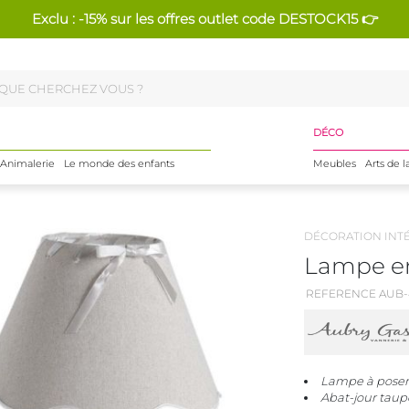
Exclu : -15% sur les offres outlet code DESTOCK15 👉
DÉCO
Animalerie
Le monde des enfants
Meubles
Arts de l
DÉCORATION INT
Lampe en
REFERENCE AUB-
Lampe à poser 
Abat-jour taup