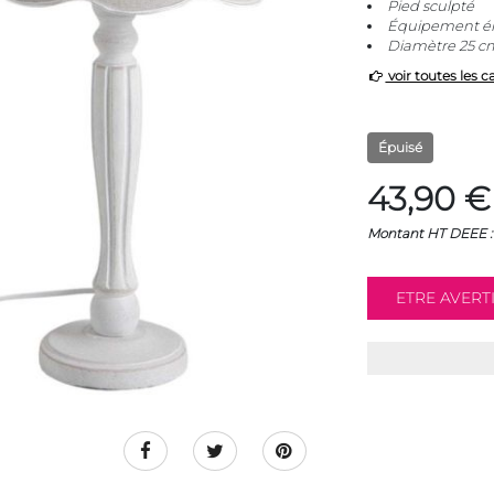
Pied sculpté
Équipement éle
Diamètre 25 c
voir toutes les c
Épuisé
43,90 €
Montant HT DEEE : 