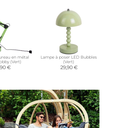
reau en métal
Lampe à poser LED Bubbles
Lampe à 
obby (Vert)
(Vert)
Gli
,90 €
29,90 €