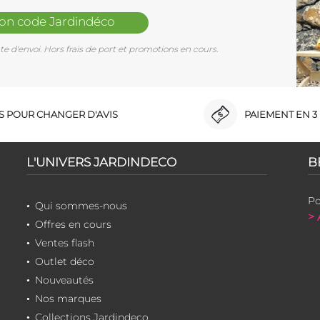
mon code Jardindéco
e d'envoi. Hors frais de port et promotions en cours.
RS POUR CHANGER D'AVIS
PAIEMENT EN 3 
L'UNIVERS JARDINDECO
B
Po
Qui sommes-nous
> 
Offres en cours
Ventes flash
Outlet déco
Nouveautés
Nos marques
Collections Jardindeco