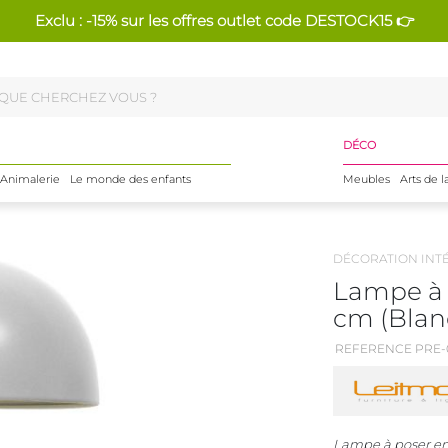
Exclu : -15% sur les offres outlet code DESTOCK15 👉
DÉCO
Animalerie
Le monde des enfants
Meubles
Arts de l
DÉCORATION INT
Lampe à 
cm (Blan
REFERENCE PRE-
Lampe à poser e