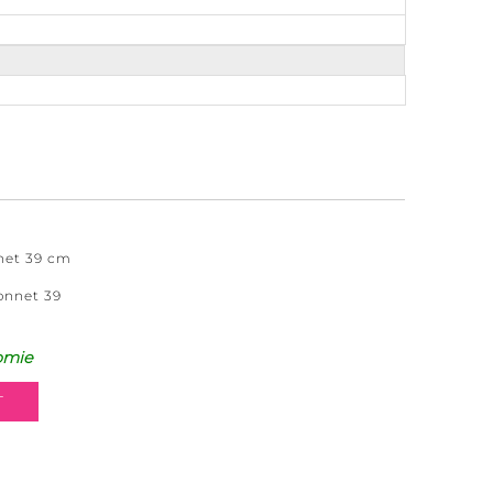
net 39 cm
onnet 39
omie