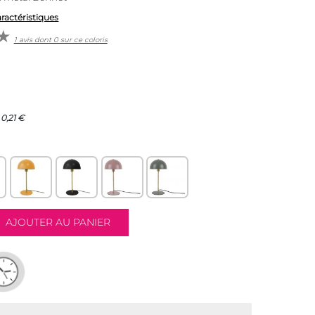
aractéristiques
1 avis dont 0 sur ce coloris
0,21 €