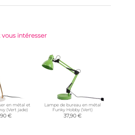
 vous intéresser
er en métal et
Lampe de bureau en métal
Lampe à p
vy (Vert jade)
Funky Hobby (Vert)
,90 €
37,90 €