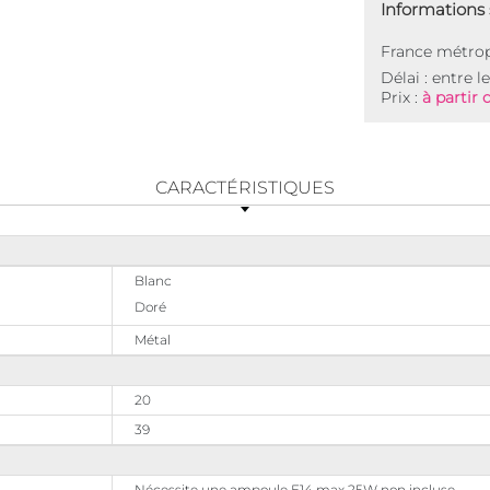
Informations s
France métrop
Délai : entre l
Prix :
à partir 
CARACTÉRISTIQUES
Blanc
Doré
Métal
20
39
Nécessite une ampoule E14 max 25W non incluse