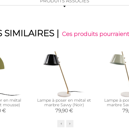
PRODUITS ASSOCIÉS
 SIMILAIRES
|
Ces produits pourraient
r en métal
Lampe à poser en métal et
Lampe à pos
rt mousse)
marbre Savvy (Noir)
marbre Sav
0 €
79,90 €
79