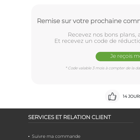
Remise sur votre prochaine comm
Recevez nos bons plans, a
Et recevez un code de réducti
Je reçois 
* Code valable 3 mois à compter de la dat
14 JOU
SERVICES ET RELATION CLIENT
Suivre ma commande