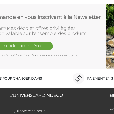
ande en vous inscrivant à la Newsletter
stuces déco et offres privilègiées
on valable sur l'ensemble des produits
mon code Jardindéco
e d'envoi. Hors frais de port et promotions en cours.
RS POUR CHANGER D'AVIS
PAIEMENT EN 3 
L'UNIVERS JARDINDECO
B
Po
Qui sommes-nous