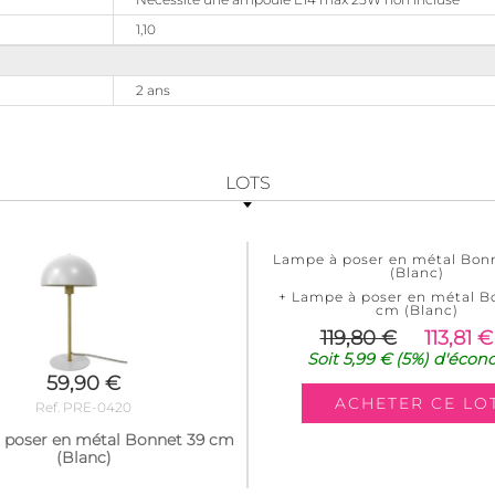
1,10
2 ans
LOTS
Lampe à poser en métal Bon
(Blanc)
+ Lampe à poser en métal B
cm (Blanc)
119,80 €
113,81 €
Soit
5,99 €
(5%)
d'écon
59,90 €
Ref. PRE-0420
 poser en métal Bonnet 39 cm
(Blanc)