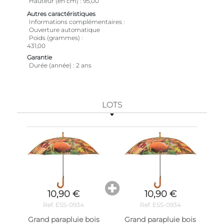
Hauteur (en cm)
95,00
Autres caractéristiques
Informations complémentaires
Ouverture automatique
Poids (grammes)
431,00
Garantie
Durée (année)
2 ans
LOTS
10,90 €
10,90 €
Ref. ESS-0934
Ref. ESS-0934
Grand parapluie bois
Grand parapluie bois