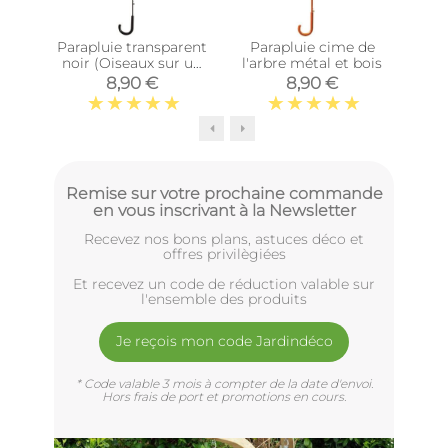
Parapluie transparent
Parapluie cime de
Gra
noir (Oiseaux sur un
l'arbre métal et bois
fil)
pol
8,90 €
8,90 €
Remise sur votre prochaine commande
en vous inscrivant à la Newsletter
Recevez nos bons plans, astuces déco et
offres privilègiées
Et recevez un code de réduction valable sur
l'ensemble des produits
Je reçois mon code Jardindéco
* Code valable 3 mois à compter de la date d'envoi.
Hors frais de port et promotions en cours.