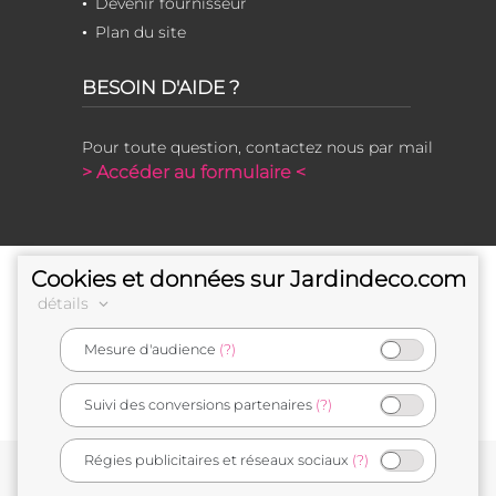
Devenir fournisseur
Plan du site
BESOIN D'AIDE ?
Pour toute question, contactez nous par mail
> Accéder au formulaire <
Cookies et données sur Jardindeco.com
détails
Mesure d'audience
(?)
e-commerçant français
Suivi des conversions partenaires
(?)
Régies publicitaires et réseaux sociaux
(?)