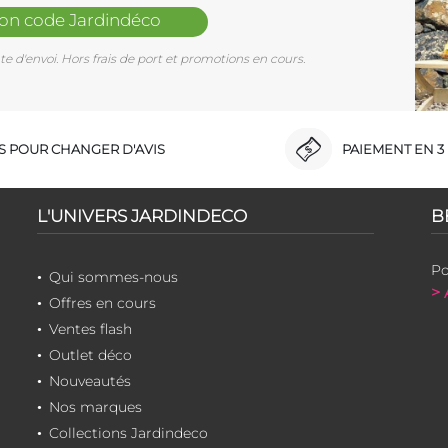
mon code Jardindéco
e d'envoi. Hors frais de port et promotions en cours.
RS POUR CHANGER D'AVIS
PAIEMENT EN 3 
L'UNIVERS JARDINDECO
B
Po
Qui sommes-nous
> 
Offres en cours
Ventes flash
Outlet déco
Nouveautés
Nos marques
Collections Jardindeco