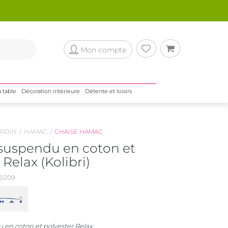
Mon compte
a table
Décoration intérieure
Détente et loisirs
RDIN
HAMAC
CHAISE HAMAC
 suspendu en coton et
 Relax (Kolibri)
0209
 en coton et polyester Relax