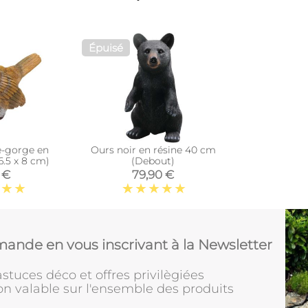
Épuisé
e-gorge en
Ours noir en résine 40 cm
 6.5 x 8 cm)
(Debout)
 €
79,90 €
ande en vous inscrivant à la Newsletter
stuces déco et offres privilègiées
on valable sur l'ensemble des produits