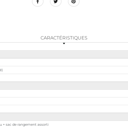
CARACTÉRISTIQUES
é)
u + sac de rangement assorti