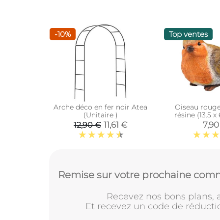
-10%
Top ventes
Arche déco en fer noir Atea
Oiseau roug
(Unitaire )
résine (13.5 x
11,61 €
7,90
12,90 €
Remise sur votre prochaine comm
Recevez nos bons plans, a
Et recevez un code de réducti