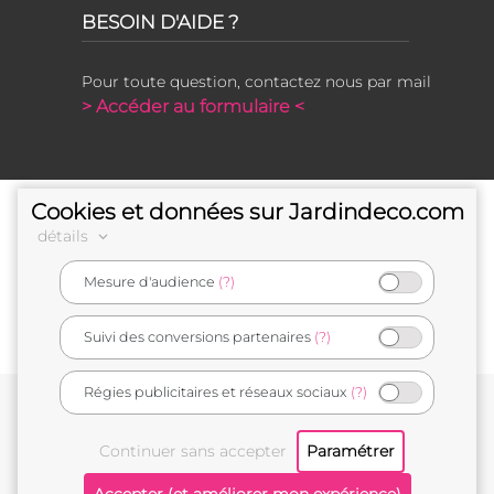
BESOIN D'AIDE ?
Pour toute question, contactez nous par mail
> Accéder au formulaire <
Cookies et données sur Jardindeco.com
détails
Mesure d'audience
(?)
e-commerçant français
Suivi des conversions partenaires
(?)
Régies publicitaires et réseaux sociaux
(?)
Conditions générales de vente