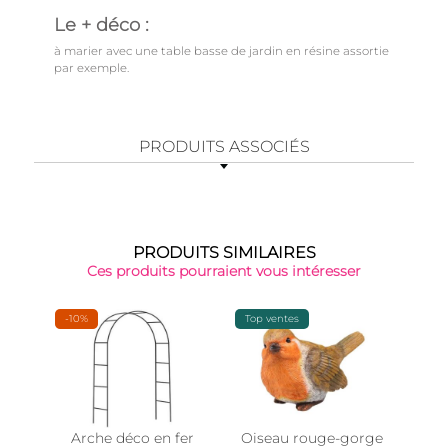
Le + déco :
à marier avec une table basse de jardin en résine assortie
par exemple.
PRODUITS ASSOCIÉS
PRODUITS SIMILAIRES
Ces produits pourraient vous intéresser
-10%
Top ventes
Épu
Arche déco en fer
Oiseau rouge-gorge
Our