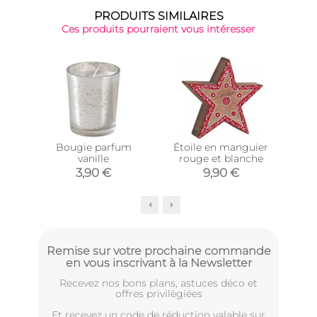
PRODUITS SIMILAIRES
Ces produits pourraient vous intéresser
Bougie parfum
Étoile en manguier
Sa
vanille
rouge et blanche
3,90 €
9,90 €
Remise sur votre prochaine commande
en vous inscrivant à la Newsletter
Recevez nos bons plans, astuces déco et
offres privilègiées
Et recevez un code de réduction valable sur