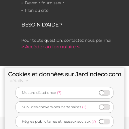
Devenir fournisseur
Plan du site
BESOIN D'AIDE ?
Pour toute question, contactez nous par mail
> Accéder au formulaire <
Cookies et données sur Jardindeco.com
détails
Mesure d'audience
(?)
e-commerçant français
Suivi des conversions partenaires
(?)
Régies publicitaires et réseaux sociaux
(?)