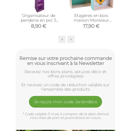
Organisateur de
Etagères en bois
Eta
penderie en pvc 5
maison Monsieur
mét
cases will b (Prune)
Madame (Lot de 2)
8,90 €
17,90 €
6
(Vert)
Remise sur votre prochaine commande
en vous inscrivant à la Newsletter
Recevez nos bons plans, astuces déco et
offres privilègiées
Et recevez un code de réduction valable sur
l'ensemble des produits
Je reçois mon code Jardindéco
* Code valable 3 mois à compter de la date d'envoi.
Hors frais de port et promotions en cours.