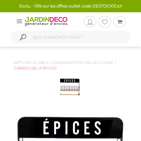
Exclu : -15% sur les offres outlet code DESTOCK15 👉
ARTS DE LA TABLE
ORGANISATION DE LA CUISINE
CARROUSEL À ÉPICES