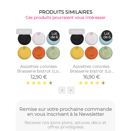
PRODUITS SIMILAIRES
Ces produits pourraient vous intéresser
Épuisé
Épuisé
Épu
Lot
Lot
de 6
de 6
Assiettes colorées
Assiettes colorées
Bols
Brasserie bistrot (Lot
Brasserie bistrot (Lot
bi
de 6) (Assiettes plates
de 6) (Assiettes plates
12,90 €
16,90 €
- 21,5 cm)
- 27 cm)
Remise sur votre prochaine commande
en vous inscrivant à la Newsletter
Recevez nos bons plans, astuces déco et
offres privilègiées