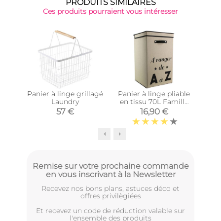
PRODUITS SIMILAIRES
Ces produits pourraient vous intéresser
Panier à linge grillagé
Panier à linge pliable
Pani
Laundry
en tissu 70L Famille
(Beige)
57 €
16,90 €
Remise sur votre prochaine commande
en vous inscrivant à la Newsletter
Recevez nos bons plans, astuces déco et
offres privilègiées
Et recevez un code de réduction valable sur
l'ensemble des produits