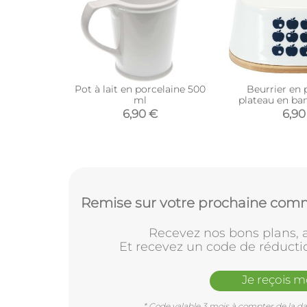
Pot à lait en porcelaine 500
Beurrier en 
ml
plateau en b
(Blanc et
6,90 €
6,90
Remise sur votre prochaine comm
Recevez nos bons plans, a
Et recevez un code de réducti
Je reçois 
* Code valable 3 mois à compter de la dat