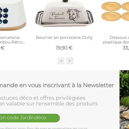
porcelaine
Beurrier en porcelaine Dolly
Dessous d
ambou Rétro
plastique do
 bleu)
 €
19,90 €
33
ande en vous inscrivant à la Newsletter
stuces déco et offres privilègiées
on valable sur l'ensemble des produits
mon code Jardindéco
e d'envoi. Hors frais de port et promotions en cours.