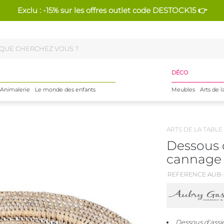
Exclu : -15% sur les offres outlet code DESTOCK15 👉
DÉCO
Animalerie
Le monde des enfants
Meubles
Arts de l
ARTS DE LA TABLE
Dessous d
cannage 
REFERENCE AUB-
Dessous d'assie