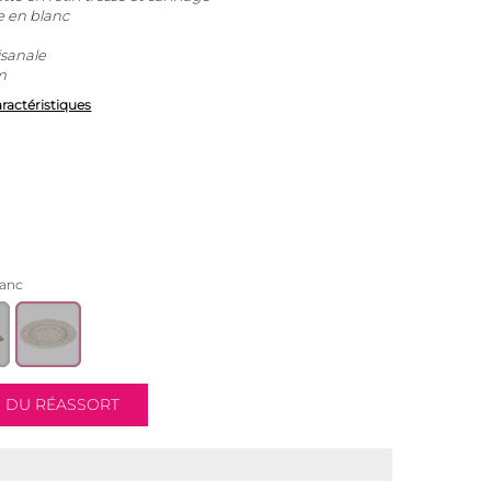
e en blanc
isanale
m
aractéristiques
lanc