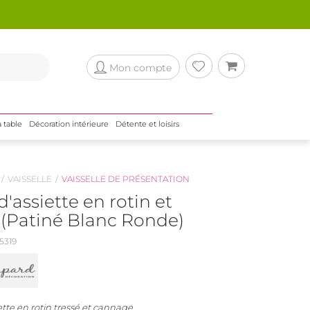
Mon compte
a table
Décoration intérieure
Détente et loisirs
VAISSELLE
VAISSELLE DE PRÉSENTATION
'assiette en rotin et
(Patiné Blanc Ronde)
5319
tte en rotin tressé et cannage