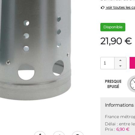
voir toutes les c
Disponible
21,90 €
Informations s
France métrop
Délai : entre l
Prix :
6,90 €