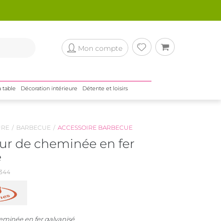
Mon compte
a table
Décoration intérieure
Détente et loisirs
URE
BARBECUE
ACCESSOIRE BARBECUE
r de cheminée en fer
é
344
minée en fer galvanisé