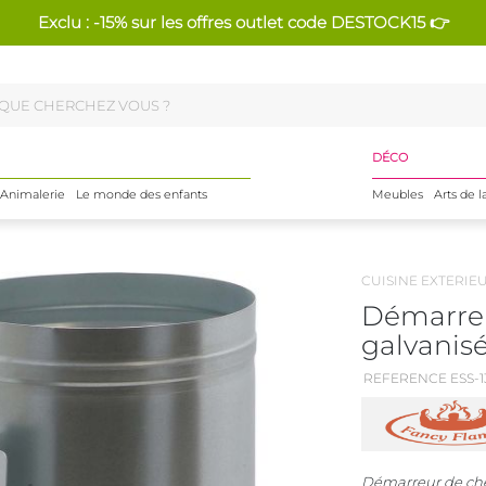
Exclu : -15% sur les offres outlet code DESTOCK15 👉
DÉCO
Animalerie
Le monde des enfants
Meubles
Arts de l
CUISINE EXTERIE
Démarreu
galvanis
REFERENCE ESS-1
Démarreur de che