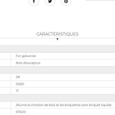
CARACTÉRISTIQUES
Fer galvanisé
Bois d'eucalytus
28
26,60
17
Allume le charbon de bois et les briquettes sans briquet liquide
676,00