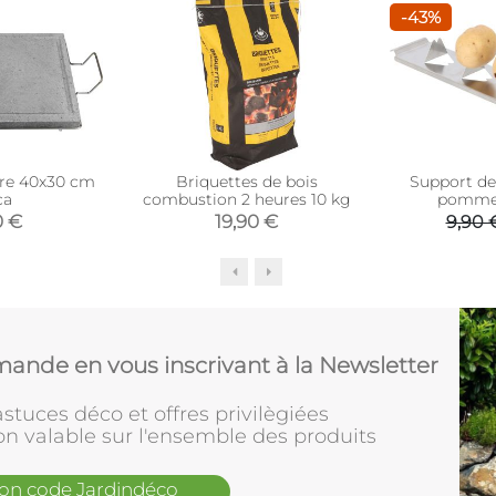
-43%
rre 40x30 cm
Briquettes de bois
Support de
ca
combustion 2 heures 10 kg
pommes
0 €
19,90 €
9,90 
ande en vous inscrivant à la Newsletter
stuces déco et offres privilègiées
on valable sur l'ensemble des produits
mon code Jardindéco