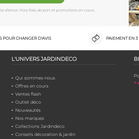
e d'envoi. Hors frais de port et promotions en cours.
RS POUR CHANGER D'AVIS
PAIEMENT EN 3 
L'UNIVERS JARDINDECO
B
Po
Qui sommes-nous
> 
Offres en cours
Ventes flash
Outlet déco
Nouveautés
Nos marques
Collections Jardindeco
Conseils décoration & jardin