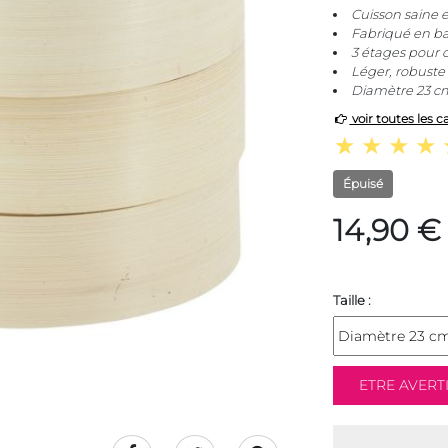
Cuisson saine e
Fabriqué en b
3 étages pour c
Léger, robuste e
Diamètre 23 c
voir toutes les c
Épuisé
14,90 €
Taille :