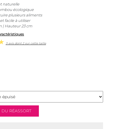
t naturelle
ambou écologique
uire plusieurs aliments
t facile à utiliser
m | Hauteur 23 cm
aractéristiques
3 avis dont 2 sur cette taille