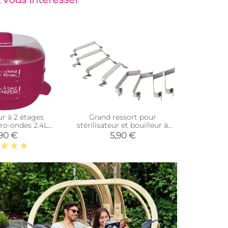
ur à 2 étages
Grand ressort pour
cro-ondes 2.4L
stérilisateur et bouilleur à
schia)
bocaux (Lot de 8)
90 €
5,90 €