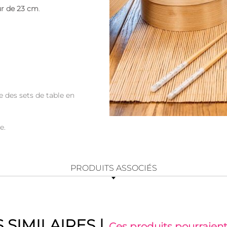
ur de 23 cm
.
 des sets de table en
e.
PRODUITS ASSOCIÉS
 SIMILAIRES
|
Ces produits pourraient