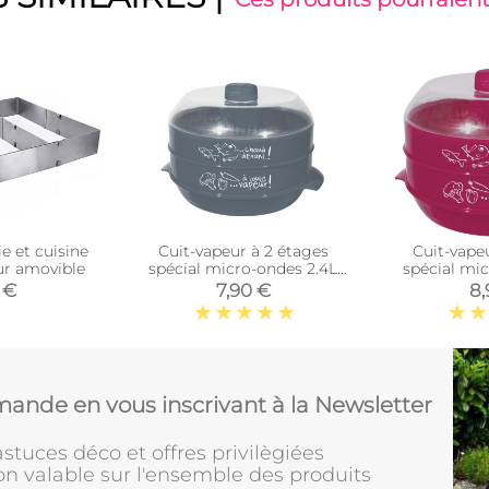
e et cuisine
Cuit-vapeur à 2 étages
Cuit-vape
ur amovible
spécial micro-ondes 2.4L
spécial mi
(Gris anthracite)
(Fu
 €
7,90 €
8,
ande en vous inscrivant à la Newsletter
stuces déco et offres privilègiées
on valable sur l'ensemble des produits