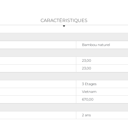
CARACTÉRISTIQUES
Bambou naturel
23,00
23,00
3 Etages
Vietnam
670,00
2 ans