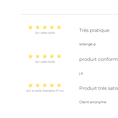
Très pratique
Sur cette taille
solange p
produit conforme
Sur cette taille
j a
Produit très sati
Sur la taille Diamètre 17 cm
Client anonyme