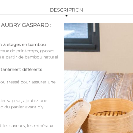
DESCRIPTION
es AUBRY GASPARD :
 à
3 étages en bambou
uleaux de printemps, gyosas
ué à partir de bambou naturel
ltanément différents
ou tressé pour assurer une
ier vapeur, ajoutez une
nd du panier avant d’y
 les saveurs, les minéraux