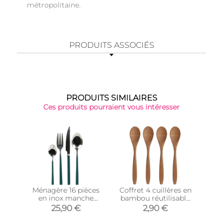
métropolitaine.
PRODUITS ASSOCIÉS
PRODUITS SIMILAIRES
Ces produits pourraient vous intéresser
Ménagère 16 pièces
Coffret 4 cuillères en
Set
en inox manche
bambou réutilisable
r
coloré (Vert)
Green attitude
25,90 €
2,90 €