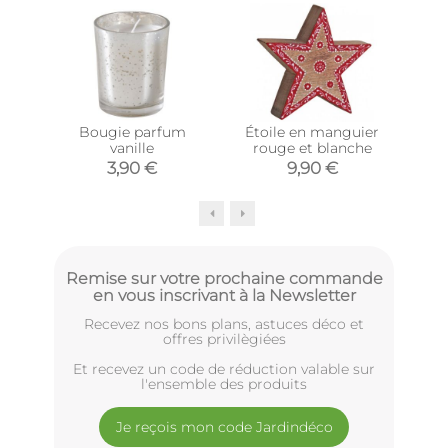
Bougie parfum
Étoile en manguier
Sa
vanille
rouge et blanche
3,90 €
9,90 €
Remise sur votre prochaine commande
en vous inscrivant à la Newsletter
Recevez nos bons plans, astuces déco et
offres privilègiées
Et recevez un code de réduction valable sur
l'ensemble des produits
Je reçois mon code Jardindéco