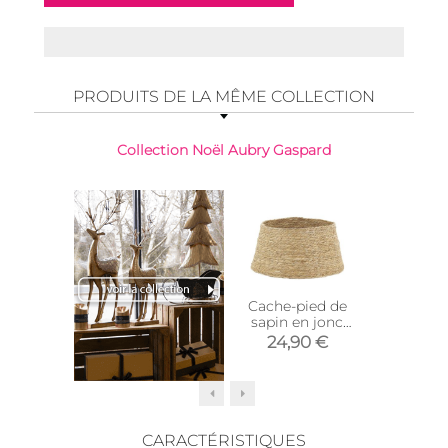
PRODUITS DE LA MÊME COLLECTION
Collection Noël Aubry Gaspard
Cache-pied de
Cache-
sapin en jonc
sapin e
naturel (Ø 50)
(Nat
24,90 €
8,9
CARACTÉRISTIQUES