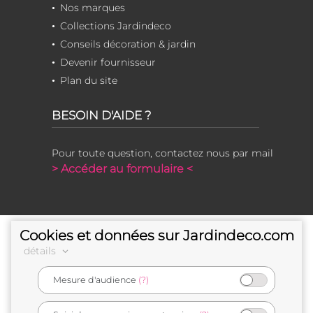
Nos marques
Collections Jardindeco
Conseils décoration & jardin
Devenir fournisseur
Plan du site
BESOIN D'AIDE ?
Pour toute question, contactez nous par mail
> Accéder au formulaire <
Cookies et données sur Jardindeco.com
détails
Mesure d'audience
(?)
e-commerçant français