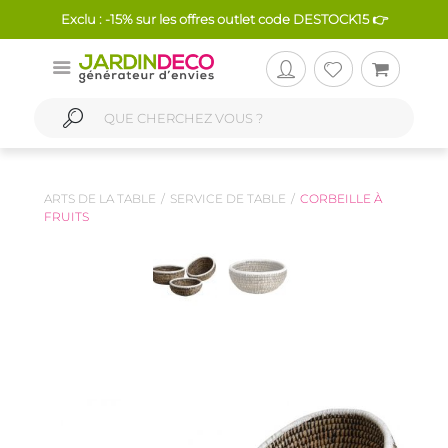
Exclu : -15% sur les offres outlet code DESTOCK15 👉
ARTS DE LA TABLE
SERVICE DE TABLE
CORBEILLE À
FRUITS