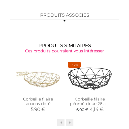
PRODUITS ASSOCIÉS
PRODUITS SIMILAIRES
Ces produits pourraient vous intéresser
-40%
Corbeille filaire
Corbeille filaire
Cor
ananas doré
géométrique 26 cm
mét
(Noir)
5,90 €
4,14 €
6,90 €