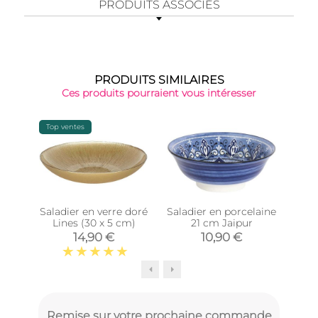
PRODUITS ASSOCIÉS
PRODUITS SIMILAIRES
Ces produits pourraient vous intéresser
Top ventes
Saladier en verre doré
Saladier en porcelaine
Sal
Lines (30 x 5 cm)
21 cm Jaipur
mang
14,90 €
10,90 €
Remise sur votre prochaine commande