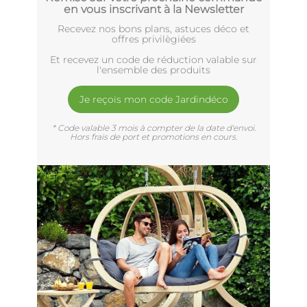
en vous inscrivant à la Newsletter
Recevez nos bons plans, astuces déco et
offres privilègiées
Et recevez un code de réduction valable sur
l'ensemble des produits
Je reçois mon code Jardindéco
* Code valable 3 mois à compter de la date d'envoi.
Hors frais de port et promotions en cours.