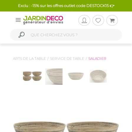
Exclu : -15% sur les offres outlet code DESTOCK15 👉
ARTS DE LA TABLE
SERVICE DE TABLE
SALADIER