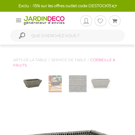
Exclu : -15% sur les offres outlet code DESTOCK15 👉
ARTS DE LA TABLE
SERVICE DE TABLE
CORBEILLE À
FRUITS