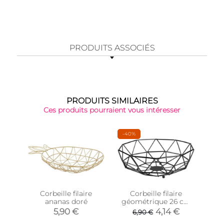
PRODUITS ASSOCIÉS
PRODUITS SIMILAIRES
Ces produits pourraient vous intéresser
-40%
Corbeille filaire
Corbeille filaire
Cor
ananas doré
géométrique 26 cm
mé
(Noir)
5,90 €
4,14 €
6,90 €