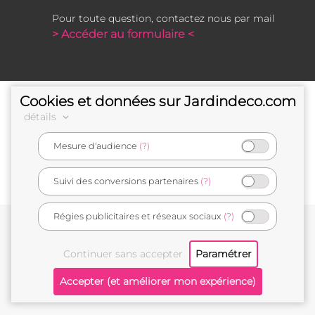
Pour toute question, contactez nous par mail
> Accéder au formulaire <
Cookies et données sur Jardindeco.com
détails
Mesure d'audience
(?)
e-commerçant français
Suivi des conversions partenaires
(?)
Régies publicitaires et réseaux sociaux
(?)
Conditions générales de vente
Mentions légales