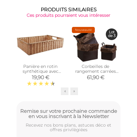
PRODUITS SIMILAIRES
Ces produits pourraient vous intéresser
Nouveauté
-35
Lot
de 3
Panière en rotin
Corbeilles de
Co
synthétique avec
rangement carrées
mé
passe-main
avec fourrure
19,90 €
61,90 €
(Longueur 40cm)
synthétique (Lot de 3)
Remise sur votre prochaine commande
en vous inscrivant à la Newsletter
Recevez nos bons plans, astuces déco et
offres privilègiées