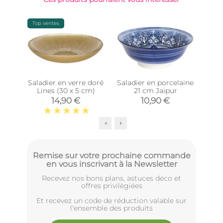
Top ventes
Saladier en verre doré
Saladier en porcelaine
Sal
Lines (30 x 5 cm)
21 cm Jaipur
mang
14,90 €
10,90 €
Remise sur votre prochaine commande
en vous inscrivant à la Newsletter
Recevez nos bons plans, astuces déco et
offres privilègiées
Et recevez un code de réduction valable sur
l'ensemble des produits