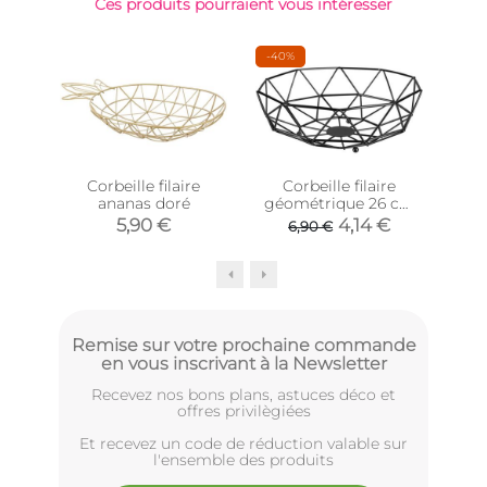
Ces produits pourraient vous intéresser
-40%
Corbeille filaire
Corbeille filaire
Cor
ananas doré
géométrique 26 cm
mé
(Noir)
5,90 €
4,14 €
6,90 €
Remise sur votre prochaine commande
en vous inscrivant à la Newsletter
Recevez nos bons plans, astuces déco et
offres privilègiées
Et recevez un code de réduction valable sur
l'ensemble des produits