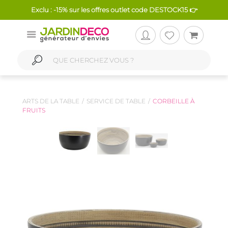
Exclu : -15% sur les offres outlet code DESTOCK15 👉
ARTS DE LA TABLE
SERVICE DE TABLE
CORBEILLE À
FRUITS