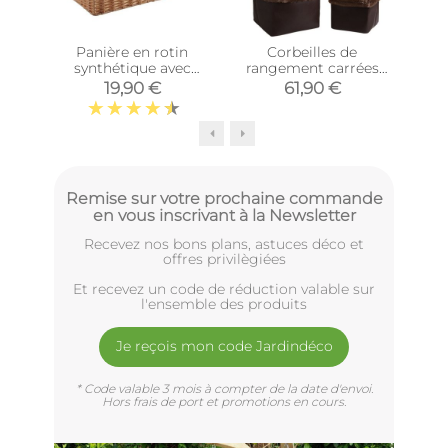
Panière en rotin
Corbeilles de
Co
synthétique avec
rangement carrées
mét
passe-main
avec fourrure
19,90 €
61,90 €
(Longueur 40cm)
synthétique (Lot de 3)
Remise sur votre prochaine commande
en vous inscrivant à la Newsletter
Recevez nos bons plans, astuces déco et
offres privilègiées
Et recevez un code de réduction valable sur
l'ensemble des produits
Je reçois mon code Jardindéco
* Code valable 3 mois à compter de la date d'envoi.
Hors frais de port et promotions en cours.