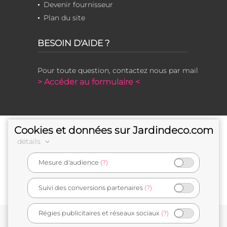
Devenir fournisseur
Plan du site
BESOIN D'AIDE ?
Pour toute question, contactez nous par mail
> Accéder au formulaire <
Cookies et données sur Jardindeco.com
détails
Mesure d'audience
(?)
e-commerçant français
Suivi des conversions partenaires
(?)
Régies publicitaires et réseaux sociaux
(?)