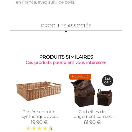
en France, avec suivi de colis.
PRODUITS ASSOCIÉS
PRODUITS SIMILAIRES
Ces produits pourraient vous intéresser
Nouveauté
-35
Lot
de 3
Panière en rotin
Corbeilles de
Co
synthétique avec
rangement carrées
mé
passe-main
avec fourrure
19,90 €
61,90 €
(Longueur 40cm)
synthétique (Lot de 3)