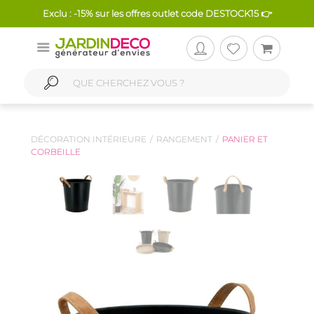
Exclu : -15% sur les offres outlet code DESTOCK15 👉
DÉCORATION INTÉRIEURE
RANGEMENT
PANIER ET
CORBEILLE