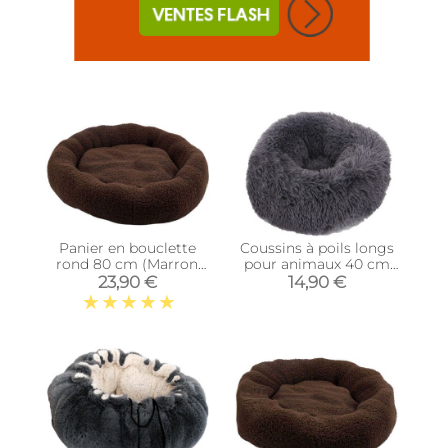
Panier en bouclette
Coussins à poils longs
rond 80 cm (Marron
pour animaux 40 cm
foncé)
(Gris)
23,90 €
14,90 €