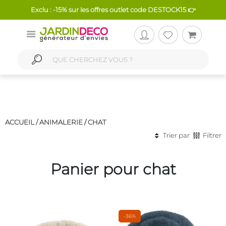
Exclu : -15% sur les offres outlet code DESTOCK15 👉
ACCUEIL /
ANIMALERIE
/
CHAT
Trier par
Filtrer
Panier pour chat
-36%