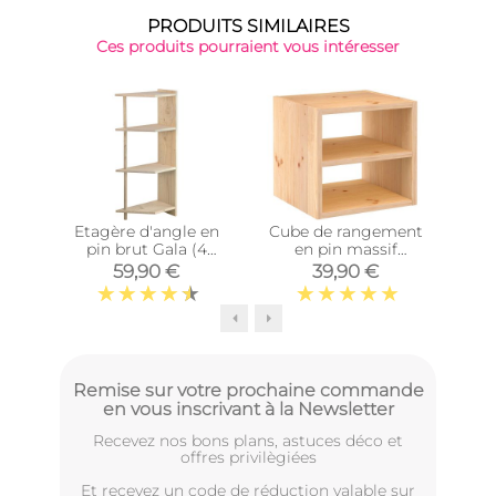
PRODUITS SIMILAIRES
Ces produits pourraient vous intéresser
Top 
Etagère d'angle en
Cube de rangement
Cub
pin brut Gala (4
en pin massif
tablettes)
Dinamic (Tablette
Di
59,90 €
39,90 €
intermédiaire)
Remise sur votre prochaine commande
en vous inscrivant à la Newsletter
Recevez nos bons plans, astuces déco et
offres privilègiées
Et recevez un code de réduction valable sur