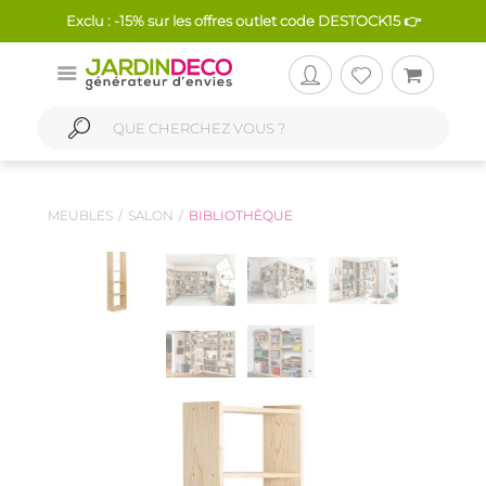
Exclu : -15% sur les offres outlet code DESTOCK15 👉
MEUBLES
SALON
BIBLIOTHÈQUE