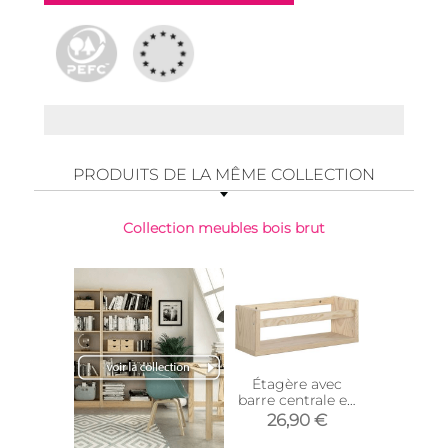
PRODUITS DE LA MÊME COLLECTION
Collection meubles bois brut
Étagère avec
Étagère
barre centrale en
Kit Line
pin Kit Line (40
26,90 €
17,
cm)