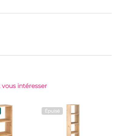
 vous intéresser
Épuisé
Top vent