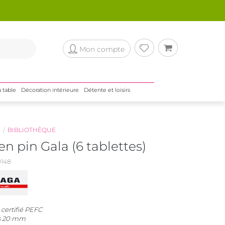
Mon compte
a table
Décoration intérieure
Détente et loisirs
N
BIBLIOTHÈQUE
n pin Gala (6 tablettes)
148
 certifié PEFC
is 20 mm