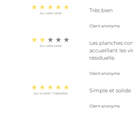
Très bien
Sur cette taille
Client anonyme
Les planches cons
Sur cette taille
accueillant les v
résiduelle.
Client anonyme
Simple et solide
Sur la taille 7 tablettes
Client anonyme