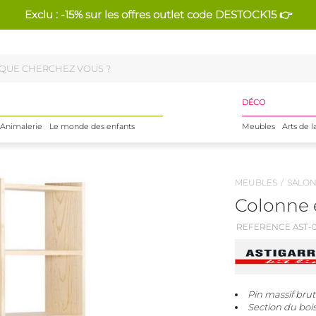
Exclu : -15% sur les offres outlet code DESTOCK15 👉
DÉCO
Animalerie
Le monde des enfants
Meubles
Arts de l
MEUBLES
SALO
Colonne e
REFERENCE AST-0
Pin massif brut
Section du bo