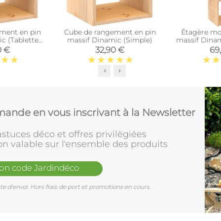
ment en pin
Cube de rangement en pin
Étagère mo
c (Tablette
massif Dinamic (Simple)
massif Dinam
iaire)
0 €
32,90 €
69
ande en vous inscrivant à la Newsletter
stuces déco et offres privilègiées
on valable sur l'ensemble des produits
mon code Jardindéco
e d'envoi. Hors frais de port et promotions en cours.