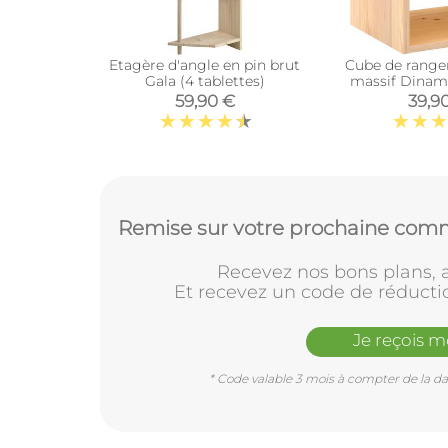
Etagère d'angle en pin brut
Cube de range
Gala (4 tablettes)
massif Dinami
interméd
59,90 €
39,9
Remise sur votre prochaine comm
Recevez nos bons plans, a
Et recevez un code de réducti
Je reçois 
* Code valable 3 mois à compter de la dat