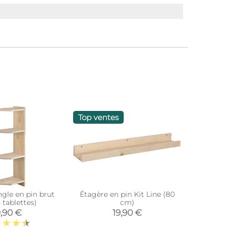
Top ventes
ngle en pin brut
Étagère en pin Kit Line (80
Table mur
 tablettes)
cm)
,90 €
19,90 €