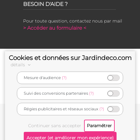
BESOIN D'AIDE ?
Pour toute question, contactez nous par mail
> Accéder au formulaire <
Cookies et données sur Jardindeco.com
détails
Mesure d'audience
(?)
e-commerçant français
Suivi des conversions partenaires
(?)
Régies publicitaires et réseaux sociaux
(?)
Conditions générales de vente