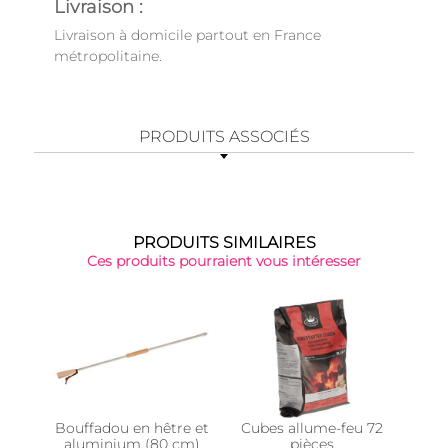
Livraison :
Livraison à domicile partout en France
métropolitaine.
PRODUITS ASSOCIÉS
PRODUITS SIMILAIRES
Ces produits pourraient vous intéresser
Bouffadou en hêtre et
Cubes allume-feu 72
All
aluminium (80 cm)
pièces
bo