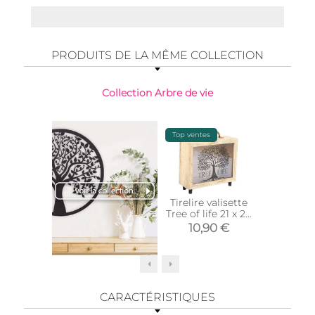
PRODUITS DE LA MÊME COLLECTION
Collection Arbre de vie
Top ventes
Tirelire valisette
Vide p
Tree of life 21 x 20
céramiq
cm
of lif
10,90 €
12,
CARACTÉRISTIQUES