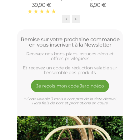
39,90 €
6,90 €
Remise sur votre prochaine commande
en vous inscrivant à la Newsletter
Recevez nos bons plans, astuces déco et
offres privilègiées
Et recevez un code de réduction valable sur
l'ensemble des produits
Je reçois mon code Jardindéco
* Code valable 3 mois à compter de la date d'envoi.
Hors frais de port et promotions en cours.