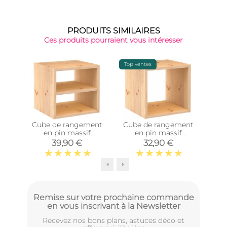
PRODUITS SIMILAIRES
Ces produits pourraient vous intéresser
Top ventes
-15%
Cube de rangement
Cube de rangement
Post
en pin massif
en pin massif
10
Dinamic (Tablette
Dinamic (Simple)
39,90 €
32,90 €
intermédiaire)
Remise sur votre prochaine commande
en vous inscrivant à la Newsletter
Recevez nos bons plans, astuces déco et