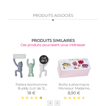
PRODUITS ASSOCIÉS
PRODUITS SIMILAIRES
Ces produits pourraient vous intéresser
Épuisé
Lot
de 3
Patère bonhomme
Boîte à pharmacie
Cub
Buddy (Lot de 3)
Monsieur Madame
(Lilas - Menthe -
(Little Miss)
Di
18 €
8,90 €
Blanc)