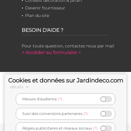
Conseils décoration & jardin
Devenir fournisseur
Plan du site
BESOIN D'AIDE ?
Pour toute question, contactez nous par mail
> Accéder au formulaire <
Cookies et données sur Jardindeco.com
détails
Mesure d'audience
(?)
e-commerçant français
Suivi des conversions partenaires
(?)
Régies publicitaires et réseaux sociaux
(?)