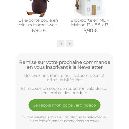
Cale-porte poule en
Bloc-porte en MDF
Bl
velours Home sweet
Maison 12 x 8.5 x 13
Mai
home 27 cm (Gris)
cm (Blanc)
16,90 €
15,90 €
1
Remise sur votre prochaine commande
en vous inscrivant à la Newsletter
Recevez nos bons plans, astuces déco et
offres privilègiées
Et recevez un code de réduction valable sur
l'ensemble des produits
Je reçois mon code Jardindéco
* Code valable 3 mois à compter de la date d'envoi.
Hors frais de port et promotions en cours.