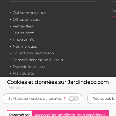
Po
Qui sommes-nous
> 
Offres en cours
Ventes flash
Outlet déco
Nouveautés
Nos marques
Collections Jardindeco
Conseils décoration & jardin
Devenir fournisseur
Plan du site
Cookies et données sur Jardindeco.com
détails
e-commerçant français
Suivi des conversions partenaires
(?)
Régies publici