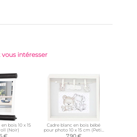
 vous intéresser
en bois 10 x 15
Cadre blanc en bois bébé
Cadre p
oll (Noir)
pour photo 10 x 15 cm (Petit
polyr
prince)
6 €
7,90 €