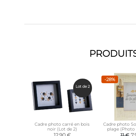
PRODUITS
-28%
Lot de 2
Cadre photo carré en bois
Cadre photo So
noir (Lot de 2)
plage (Photo 
12,90 €
7,
11 €