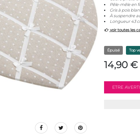
Pêle-mêle en 
Gris à pois blan
À suspendre a
Longueur 43 cm
voir toutes les c
Épuisé
Top v
14,90 €