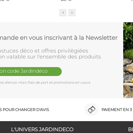
ande en vous inscrivant à la Newsletter
stuces déco et offres privilègiées
on valable sur l'ensemble des produits
mon code Jardindéco
e d'envoi. Hors frais de port et promotions en cours.
RS POUR CHANGER D'AVIS
PAIEMENT EN 3 
L'UNIVERS JARDINDECO
B