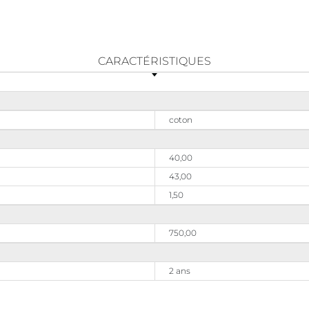
CARACTÉRISTIQUES
coton
40,00
43,00
1,50
750,00
2 ans