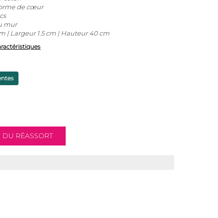
forme de cœur
cs
u mur
 | Largeur 1.5 cm | Hauteur 40 cm
aractéristiques
entes