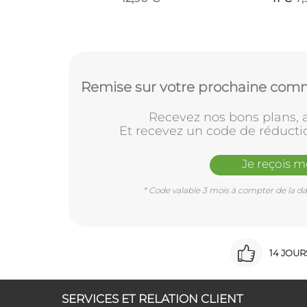
Remise sur votre prochaine comm
Recevez nos bons plans, a
Et recevez un code de réducti
Je reçois 
* Code valable 3 mois à compter de la dat
14 JOU
SERVICES ET RELATION CLIENT