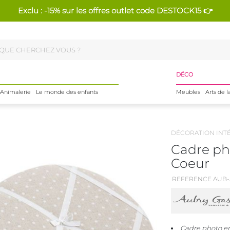
Exclu : -15% sur les offres outlet code DESTOCK15 👉
DÉCO
Animalerie
Le monde des enfants
Meubles
Arts de l
DÉCORATION INT
Cadre ph
Coeur
REFERENCE AUB-5
Cadre photo e