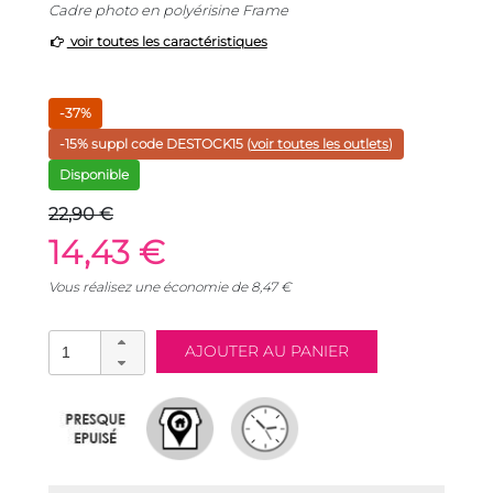
Cadre photo en polyérisine Frame
voir toutes les caractéristiques
-37%
-15% suppl code
DESTOCK15
(
voir toutes les outlets
)
Disponible
22,90 €
14,43 €
Vous réalisez une économie de
8,47
€