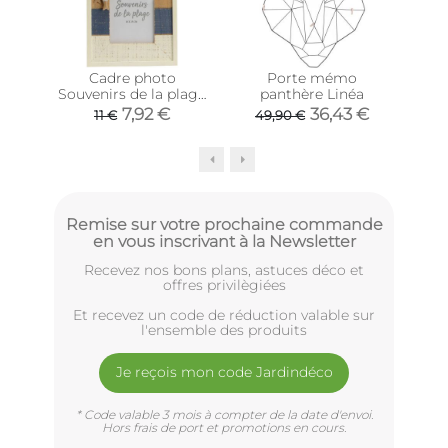
Cadre photo
Porte mémo
Port
Souvenirs de la plage
panthère Linéa
Infi
(Photo 10 x 15 cm)
7,92 €
36,43 €
11 €
49,90 €
Remise sur votre prochaine commande
en vous inscrivant à la Newsletter
Recevez nos bons plans, astuces déco et
offres privilègiées
Et recevez un code de réduction valable sur
l'ensemble des produits
Je reçois mon code Jardindéco
* Code valable 3 mois à compter de la date d'envoi.
Hors frais de port et promotions en cours.