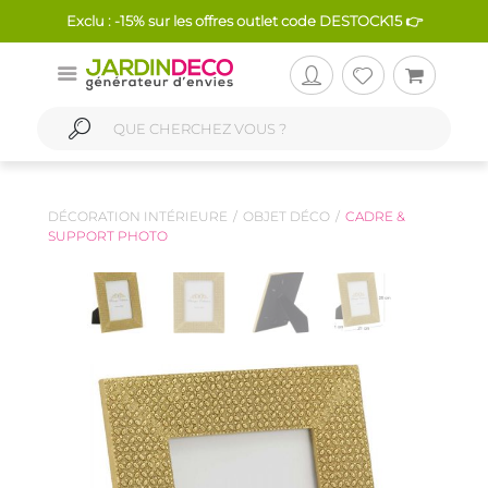
Exclu : -15% sur les offres outlet code DESTOCK15 👉
DÉCORATION INTÉRIEURE
OBJET DÉCO
CADRE &
SUPPORT PHOTO