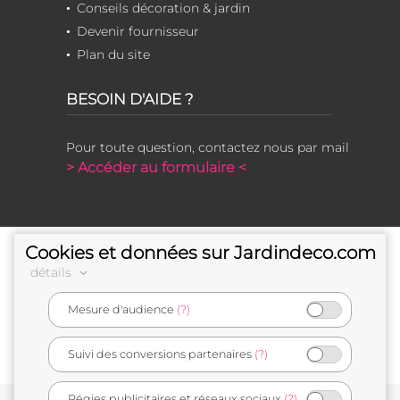
Conseils décoration & jardin
Devenir fournisseur
Plan du site
BESOIN D'AIDE ?
Pour toute question, contactez nous par mail
> Accéder au formulaire <
Cookies et données sur Jardindeco.com
détails
Mesure d'audience
(?)
e-commerçant français
Suivi des conversions partenaires
(?)
Régies publicitaires et réseaux sociaux
(?)