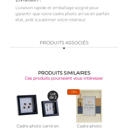
Livraison rapide et emballage soigné pour
garantir que votre cadre photo arrive en parfait
état, prêt à sublimer votre intérieur.
PRODUITS ASSOCIÉS
PRODUITS SIMILAIRES
Ces produits pourraient vous intéresser
-28%
Lot
de 2
Cadre photo carré en
Cadre photo
Cad