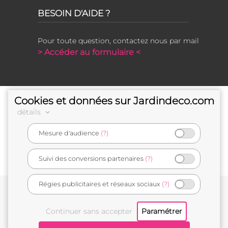
BESOIN D'AIDE ?
Pour toute question, contactez nous par mail
> Accéder au formulaire <
Cookies et données sur Jardindeco.com
détails
Mesure d'audience
(?)
e-commerçant français
Suivi des conversions partenaires
(?)
Régies publicitaires et réseaux sociaux
(?)
Conditions générales de vente