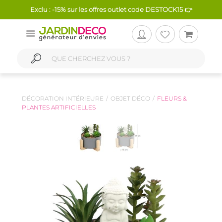
Exclu : -15% sur les offres outlet code DESTOCK15 👉
DÉCORATION INTÉRIEURE
OBJET DÉCO
FLEURS &
PLANTES ARTIFICIELLES