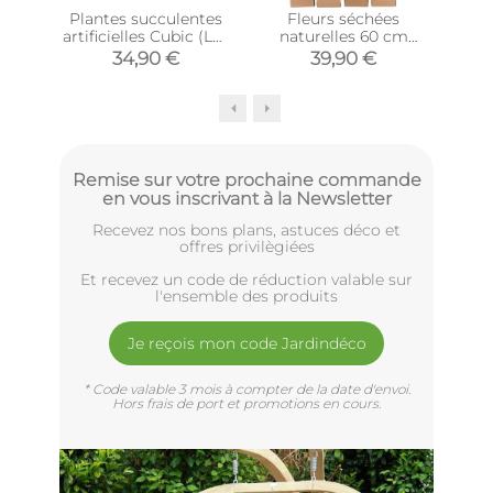
Plantes succulentes
Fleurs séchées
Fa
artificielles Cubic (Lot
naturelles 60 cm
de 3)
Floral (Lot de 4)
tre
34,90 €
39,90 €
Remise sur votre prochaine commande
en vous inscrivant à la Newsletter
Recevez nos bons plans, astuces déco et
offres privilègiées
Et recevez un code de réduction valable sur
l'ensemble des produits
Je reçois mon code Jardindéco
* Code valable 3 mois à compter de la date d'envoi.
Hors frais de port et promotions en cours.