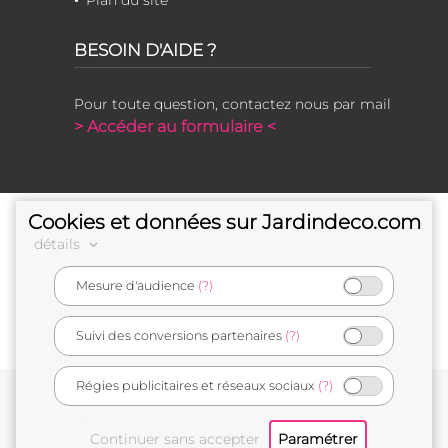
Plan du site
BESOIN D'AIDE ?
Pour toute question, contactez nous par mail
> Accéder au formulaire <
Cookies et données sur Jardindeco.com
détails
Mesure d'audience
(?)
e-commerçant français
Suivi des conversions partenaires
(?)
Régies publicitaires et réseaux sociaux
(?)