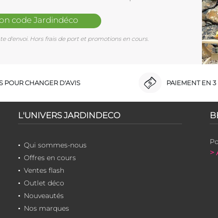
mon code Jardindéco
e d'envoi. Hors frais de port et promotions en cours.
RS POUR CHANGER D'AVIS
PAIEMENT EN 3 
L'UNIVERS JARDINDECO
B
Po
Qui sommes-nous
> 
Offres en cours
Ventes flash
Outlet déco
Nouveautés
Nos marques