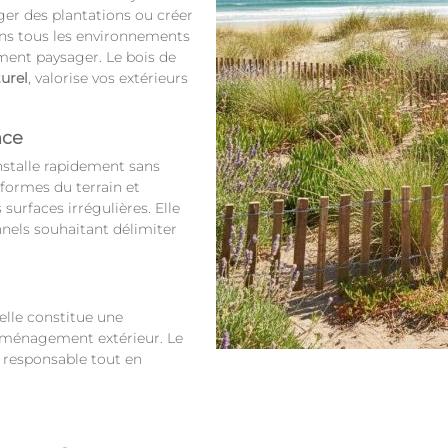
ger des plantations ou créer
dans tous les environnements
ement paysager. Le bois de
urel
, valorise vos extérieurs
nce
installe rapidement sans
 formes du terrain et
urfaces irrégulières. Elle
nnels souhaitant délimiter
velle constitue une
’aménagement extérieur. Le
s responsable tout en