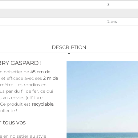
3
2 ans
DESCRIPTION
UBRY GASPARD !
en noisetier de
45 cm de
 et efficace avec ses
2 m de
imètre. Les rondins en
s par du fil de fer, ce qui
 vos envies (clôture
. Ce produit est
recyclable
.
ollecte !
r tous vos
 en noisetier au style