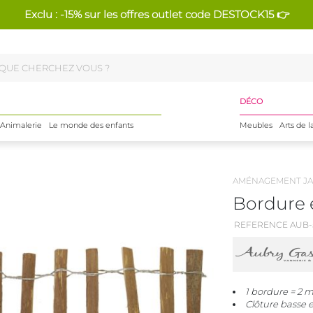
Exclu : -15% sur les offres outlet code DESTOCK15 👉
DÉCO
Animalerie
Le monde des enfants
Meubles
Arts de l
AMÉNAGEMENT JA
Bordure 
REFERENCE AUB-
1 bordure = 2 m
Clôture basse e