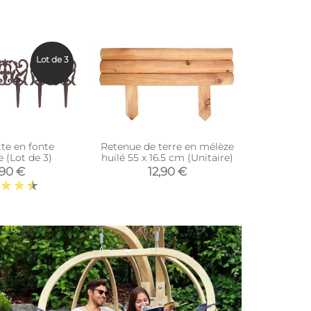
Lot de 3
te en fonte
Retenue de terre en mélèze
Retenue d
 (Lot de 3)
huilé 55 x 16.5 cm (Unitaire)
huilé 55 x
,90 €
12,90 €