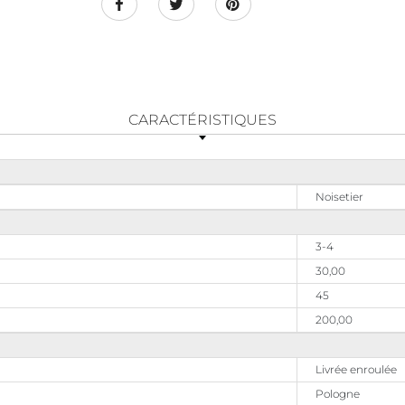
CARACTÉRISTIQUES
Noisetier
3-4
30,00
45
200,00
Livrée enroulée
Pologne