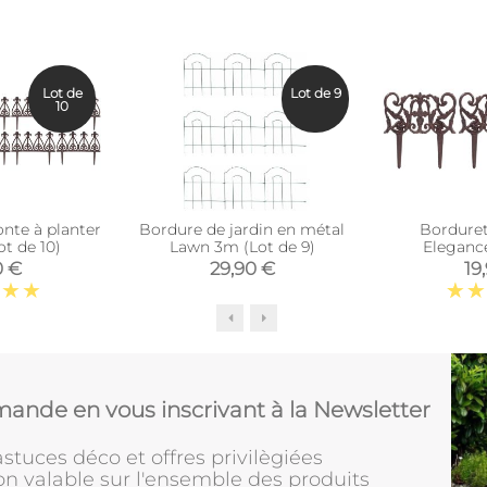
Lot de
Lot de 9
10
onte à planter
Bordure de jardin en métal
Borduret
t de 10)
Lawn 3m (Lot de 9)
Elegance
0 €
29,90 €
19
ande en vous inscrivant à la Newsletter
stuces déco et offres privilègiées
on valable sur l'ensemble des produits