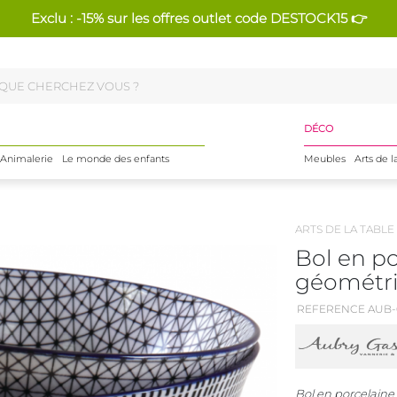
Exclu : -15% sur les offres outlet code DESTOCK15 👉
DÉCO
Animalerie
Le monde des enfants
Meubles
Arts de l
ARTS DE LA TABLE
Bol en po
géométriq
REFERENCE AUB-
Bol en porcelaine