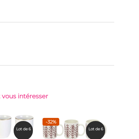
 vous intéresser
-32%
-32%
Lot de 6
Lot de 6