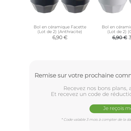
Bol en céramique Facette
Bol en cérami
(Lot de 2) (Anthracite)
(Lot de 2) (G
6,90 €
6,90 €
Remise sur votre prochaine comm
Recevez nos bons plans, a
Et recevez un code de réducti
Je reçois 
* Code valable 3 mois à compter de la dat