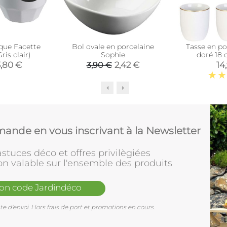
que Facette
Bol ovale en porcelaine
Tasse en po
ris clair)
Sophie
doré 18 c
3,80 €
2,42 €
14
3,90 €
ande en vous inscrivant à la Newsletter
stuces déco et offres privilègiées
on valable sur l'ensemble des produits
mon code Jardindéco
e d'envoi. Hors frais de port et promotions en cours.