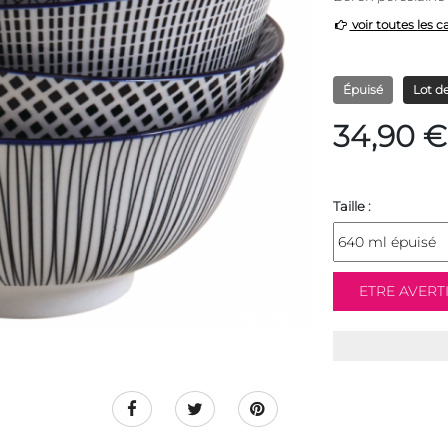
voir toutes les c
Épuisé
Lot d
34,90 €
Taille :