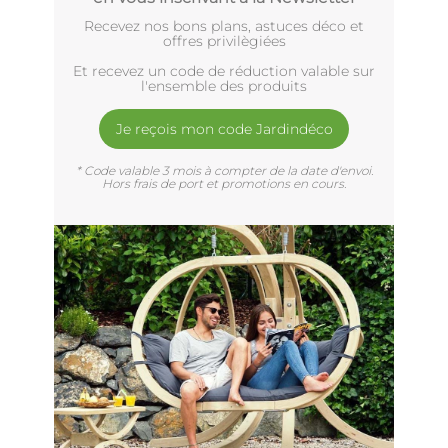
Recevez nos bons plans, astuces déco et
offres privilègiées
Et recevez un code de réduction valable sur
l'ensemble des produits
Je reçois mon code Jardindéco
* Code valable 3 mois à compter de la date d'envoi.
Hors frais de port et promotions en cours.