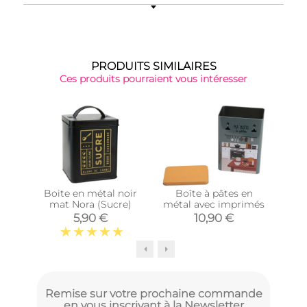
PRODUITS SIMILAIRES
Ces produits pourraient vous intéresser
Boite en métal noir
Boîte à pâtes en
Orga
mat Nora (Sucre)
métal avec imprimés
ni
5,90 €
10,90 €
Remise sur votre prochaine commande
en vous inscrivant à la Newsletter