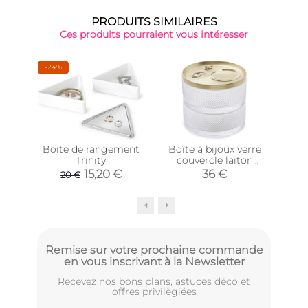
PRODUITS SIMILAIRES
Ces produits pourraient vous intéresser
-24%
Boite de rangement
Boîte à bijoux verre
Por
Trinity
couvercle laiton
ois
Tesora
15,20 €
36 €
20 €
Remise sur votre prochaine commande
en vous inscrivant à la Newsletter
Recevez nos bons plans, astuces déco et
offres privilègiées