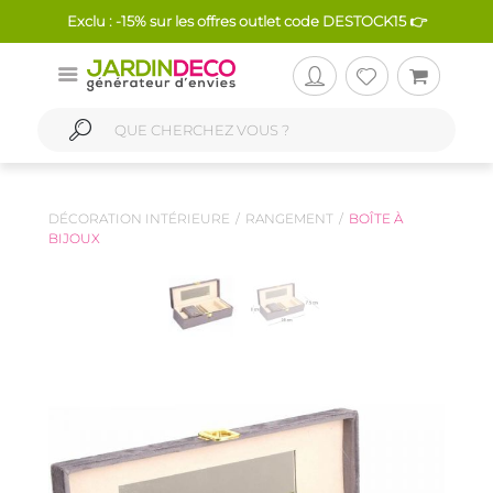
Exclu : -15% sur les offres outlet code DESTOCK15 👉
DÉCORATION INTÉRIEURE
RANGEMENT
BOÎTE À
BIJOUX