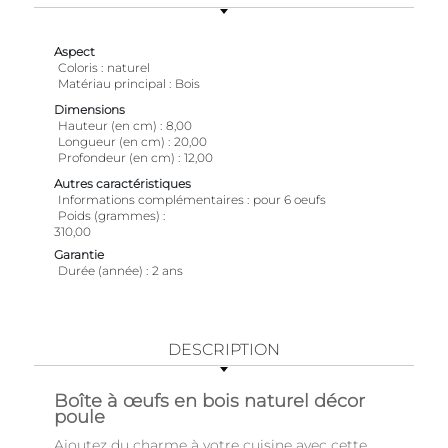
Aspect
Coloris
naturel
Matériau principal
Bois
Dimensions
Hauteur (en cm)
8,00
Longueur (en cm)
20,00
Profondeur (en cm)
12,00
Autres caractéristiques
Informations complémentaires
pour 6 oeufs
Poids (grammes)
310,00
Garantie
Durée (année)
2 ans
DESCRIPTION
Boîte à œufs en bois naturel décor
poule
Ajoutez du charme à votre cuisine avec cette