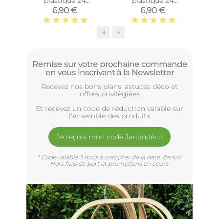
plastique 24
plastique 24
emplacements 2
emplacements 2
6,90 €
6,90 €
étages (Couvercle
étages (Couvercle
jaune clair)
gris)
Remise sur votre prochaine commande
en vous inscrivant à la Newsletter
Recevez nos bons plans, astuces déco et
offres privilègiées
Et recevez un code de réduction valable sur
l'ensemble des produits
Je reçois mon code Jardindéco
* Code valable 3 mois à compter de la date d'envoi.
Hors frais de port et promotions en cours.