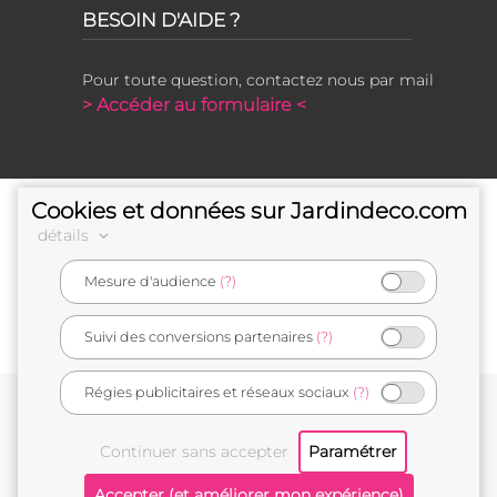
BESOIN D'AIDE ?
Pour toute question, contactez nous par mail
> Accéder au formulaire <
Cookies et données sur Jardindeco.com
détails
Mesure d'audience
(?)
e-commerçant français
Suivi des conversions partenaires
(?)
Régies publicitaires et réseaux sociaux
(?)
Conditions générales de vente