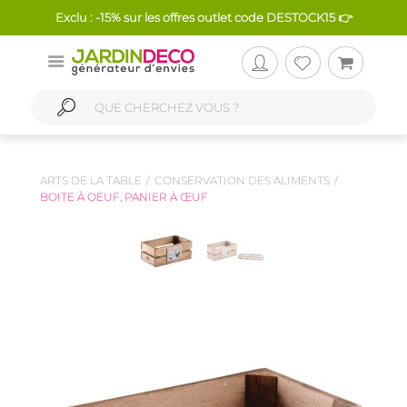
Exclu : -15% sur les offres outlet code DESTOCK15 👉
ARTS DE LA TABLE
CONSERVATION DES ALIMENTS
BOITE À OEUF, PANIER À ŒUF