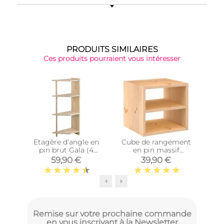
PRODUITS SIMILAIRES
Ces produits pourraient vous intéresser
Top 
Etagère d'angle en
Cube de rangement
Cub
pin brut Gala (4
en pin massif
tablettes)
Dinamic (Tablette
Di
59,90 €
39,90 €
intermédiaire)
Remise sur votre prochaine commande
en vous inscrivant à la Newsletter