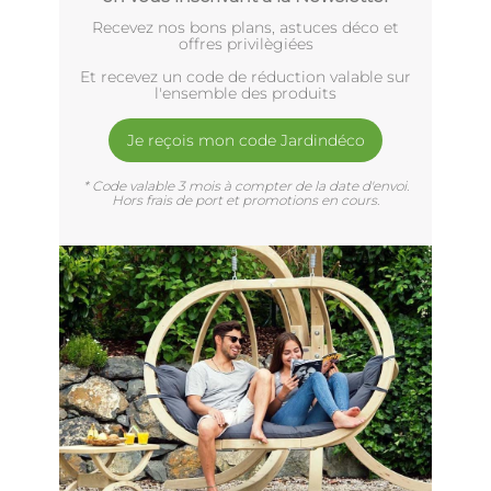
Recevez nos bons plans, astuces déco et
offres privilègiées
Et recevez un code de réduction valable sur
l'ensemble des produits
Je reçois mon code Jardindéco
* Code valable 3 mois à compter de la date d'envoi.
Hors frais de port et promotions en cours.