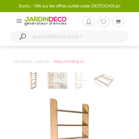
Exclu : -15% sur les offres outlet code DESTOCK15 👉
MEUBLES
SALON
BIBLIOTHÈQUE