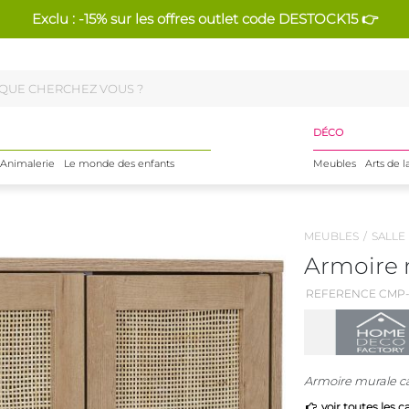
Exclu : -15% sur les offres outlet code DESTOCK15 👉
DÉCO
Animalerie
Le monde des enfants
Meubles
Arts de l
MEUBLES
SALLE
Armoire 
REFERENCE CMP-
Armoire murale ca
voir toutes les c