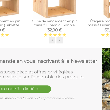
ment en pin
Cube de rangement en pin
Étagère mo
c (Tablette
massif Dinamic (Simple)
massif Dinam
iaire)
0 €
32,90 €
69
ande en vous inscrivant à la Newsletter
stuces déco et offres privilègiées
on valable sur l'ensemble des produits
mon code Jardindéco
e d'envoi. Hors frais de port et promotions en cours.