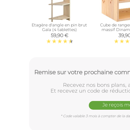
Etagère d'angle en pin brut
Cube de range
Gala (4 tablettes)
massif Dinami
interméd
59,90 €
39,9
Remise sur votre prochaine comm
Recevez nos bons plans, a
Et recevez un code de réducti
Je reçois 
* Code valable 3 mois à compter de la dat