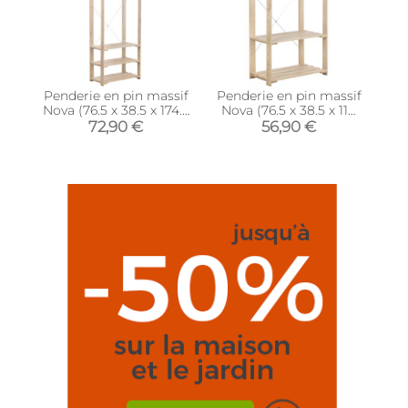
Penderie en pin massif
Penderie en pin massif
Nova (76.5 x 38.5 x 174.5
Nova (76.5 x 38.5 x 110
cm)
cm)
72,90 €
56,90 €