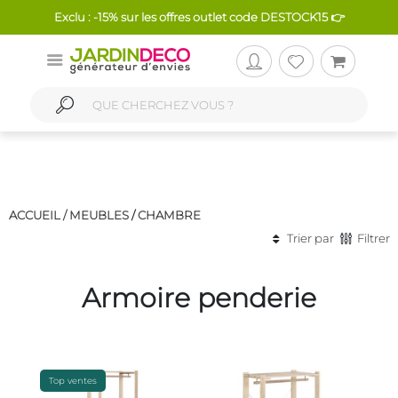
Exclu : -15% sur les offres outlet code DESTOCK15 👉
ACCUEIL /
MEUBLES
/
CHAMBRE
Trier par
Filtrer
Armoire penderie
Top ventes