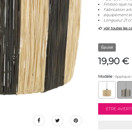
Finition rayé na
Fabrication art
équipement éle
Longueur 21 cm
voir toutes les c
Épuisé
19,90 €
Modèle :
Applique