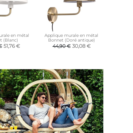
rale en métal
Applique murale en métal
Applique
 (Blanc)
Bonnet (Doré antique)
Bon
51,76 €
30,08 €
€
44,90 €
72,9