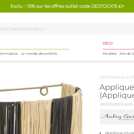
Exclu : -15% sur les offres outlet code DESTOCK15 👉
DÉCO
Animalerie
Le monde des enfants
Meubles
Arts de l
DÉCORATION INT
Applique
(Appliqu
REFERENCE AUB-
Applique mural