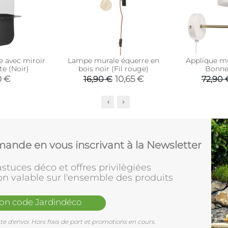
e avec miroir
Lampe murale équerre en
Applique mu
te (Noir)
bois noir (Fil rouge)
Bonnet
0 €
10,65 €
16,90 €
72,90 
ande en vous inscrivant à la Newsletter
stuces déco et offres privilègiées
on valable sur l'ensemble des produits
mon code Jardindéco
e d'envoi. Hors frais de port et promotions en cours.