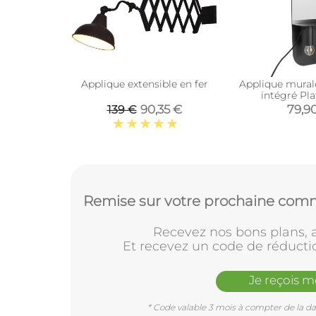
Applique extensible en fer
Applique mural
intégré Pla
90,35 €
79,9
139 €
Remise sur votre prochaine comm
Recevez nos bons plans, a
Et recevez un code de réducti
Je reçois 
* Code valable 3 mois à compter de la dat