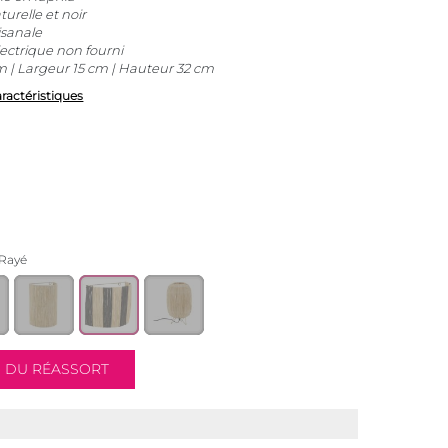
turelle et noir
isanale
ctrique non fourni
 | Largeur 15 cm | Hauteur 32 cm
aractéristiques
 Rayé