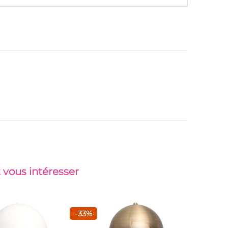
 vous intéresser
-33%
-29%