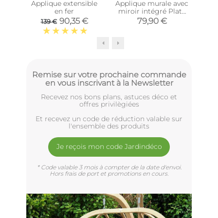
Applique extensible
Applique murale avec
en fer
miroir intégré Plate
équ
(Noir)
90,35 €
79,90 €
139 €
1
Remise sur votre prochaine commande
en vous inscrivant à la Newsletter
Recevez nos bons plans, astuces déco et
offres privilègiées
Et recevez un code de réduction valable sur
l'ensemble des produits
Je reçois mon code Jardindéco
* Code valable 3 mois à compter de la date d'envoi.
Hors frais de port et promotions en cours.