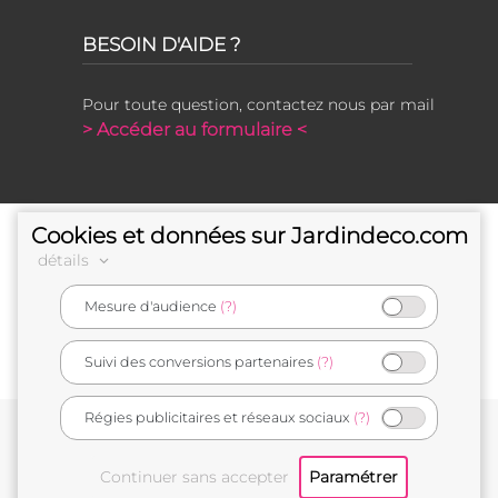
BESOIN D'AIDE ?
Pour toute question, contactez nous par mail
> Accéder au formulaire <
Cookies et données sur Jardindeco.com
détails
Mesure d'audience
(?)
e-commerçant français
Suivi des conversions partenaires
(?)
Régies publicitaires et réseaux sociaux
(?)