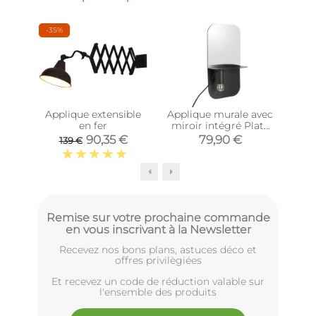
-35%
-37
Applique extensible
Applique murale avec
en fer
miroir intégré Plate
équ
(Noir)
90,35 €
79,90 €
139 €
1
Remise sur votre prochaine commande
en vous inscrivant à la Newsletter
Recevez nos bons plans, astuces déco et
offres privilègiées
Et recevez un code de réduction valable sur
l'ensemble des produits