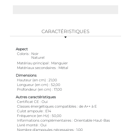
CARACTÉRISTIQUES
Aspect
Coloris
Noir
Naturel
Matériau principal
Manguier
Matériaux secondaires
Métal
Dimensions
Hauteur (en cm)
21,00
Longueur (en cm)
52,00
Profondeur (en cm)
17,00
Autres caractéristiques
Certificat CE
Oui
Classes énergétiques compatibles
de A++ à E
Culot ampoule
E14
Fréquence (en Hz)
50,00
Informations complémentaires
Orientable Haut-Bas
Livré monté
Oui
Nombre d'ampoules nécessaires
1,00