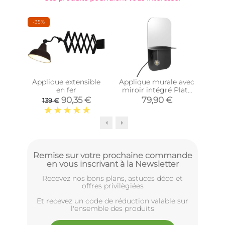
-35%
-37
Applique extensible
Applique murale avec
en fer
miroir intégré Plate
équ
(Noir)
90,35 €
79,90 €
139 €
1
Remise sur votre prochaine commande
en vous inscrivant à la Newsletter
Recevez nos bons plans, astuces déco et
offres privilègiées
Et recevez un code de réduction valable sur
l'ensemble des produits