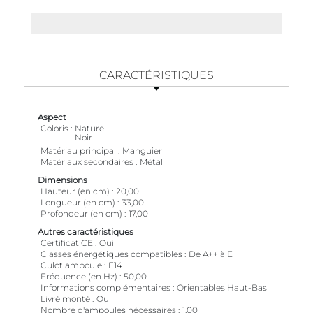
CARACTÉRISTIQUES
Aspect
Coloris
Naturel
Noir
Matériau principal
Manguier
Matériaux secondaires
Métal
Dimensions
Hauteur (en cm)
20,00
Longueur (en cm)
33,00
Profondeur (en cm)
17,00
Autres caractéristiques
Certificat CE
Oui
Classes énergétiques compatibles
De A++ à E
Culot ampoule
E14
Fréquence (en Hz)
50,00
Informations complémentaires
Orientables Haut-Bas
Livré monté
Oui
Nombre d'ampoules nécessaires
1,00