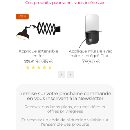
Ces produits pourraient vous intéresser
-35%
-37
Applique extensible
Applique murale avec
en fer
miroir intégré Plate
équ
(Noir)
90,35 €
79,90 €
139 €
1
Remise sur votre prochaine commande
en vous inscrivant à la Newsletter
Recevez nos bons plans, astuces déco et
offres privilègiées
Et recevez un code de réduction valable sur
l'ensemble des produits