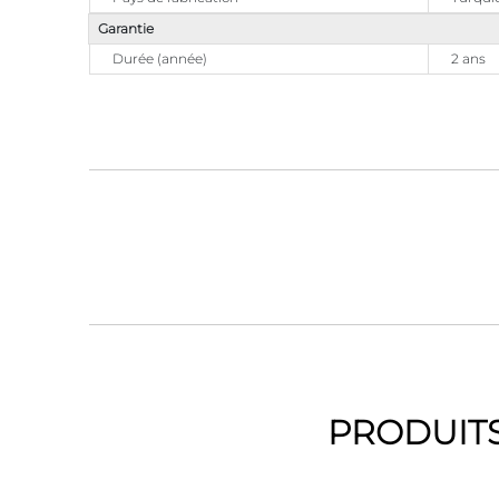
Garantie
Durée (année)
2 ans
PRODUITS