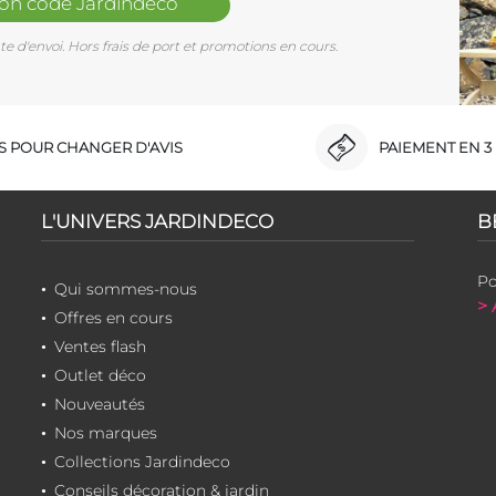
mon code Jardindéco
e d'envoi. Hors frais de port et promotions en cours.
RS POUR CHANGER D'AVIS
PAIEMENT EN 3 
L'UNIVERS JARDINDECO
B
Po
Qui sommes-nous
> 
Offres en cours
Ventes flash
Outlet déco
Nouveautés
Nos marques
Collections Jardindeco
Conseils décoration & jardin