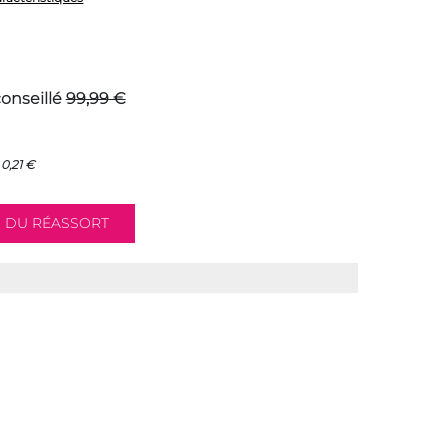
conseillé
99,99 €
0,21 €