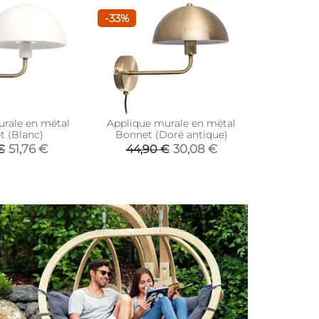
-33%
-29%
rale en métal
Applique murale en métal
Applique
 (Blanc)
Bonnet (Doré antique)
Bon
51,76 €
30,08 €
€
44,90 €
72,9