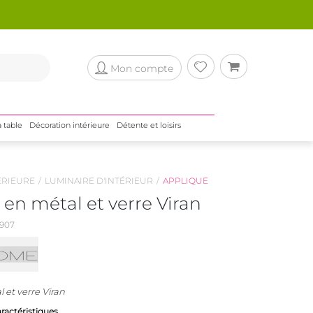
Mon compte
a table
Décoration intérieure
Détente et loisirs
ÉRIEURE
LUMINAIRE D'INTÉRIEUR
APPLIQUE
en métal et verre Viran
907
 et verre Viran
aractéristiques