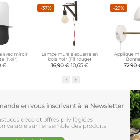
-37%
-29%
e avec miroir
Lampe murale équerre en
Applique mu
te (Noir)
bois noir (Fil rouge)
Bonnet
0 €
10,65 €
16,90 €
72,90 
ande en vous inscrivant à la Newsletter
stuces déco et offres privilègiées
on valable sur l'ensemble des produits