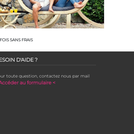
FOIS SANS FRAIS
ESOIN D'AIDE ?
ur toute question, contactez nous par mail
Accéder au formulaire <