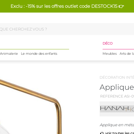
Exclu : -15% sur les offres outlet code DESTOCK15 👉
DÉCO
Animalerie
Le monde des enfants
Meubles
Arts de l
DÉCORATION INT
Applique 
REFERENCE ASI-0
Applique en métal
voir toutes les c